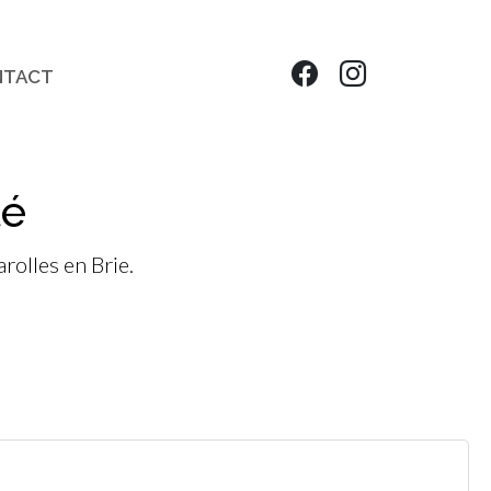
NTACT
té
rolles en Brie.