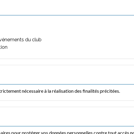
 événements du club
tion
ctement nécessaire à la réalisation des finalités précitées.
ires pour protéger vos données personnelles contre tout accès non